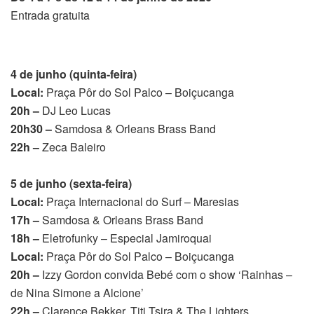
Entrada gratuita
4 de junho (quinta-feira)
Local:
Praça Pôr do Sol Palco – Boiçucanga
20h –
DJ Leo Lucas
20h30 –
Samdosa & Orleans Brass Band
22h –
Zeca Baleiro
5 de junho (sexta-feira)
Local:
Praça Internacional do Surf – Maresias
17h –
Samdosa & Orleans Brass Band
18h –
Eletrofunky – Especial Jamiroquai
Local:
Praça Pôr do Sol Palco – Boiçucanga
20h –
Izzy Gordon convida Bebé com o show ‘Rainhas –
de Nina Simone a Alcione’
22h –
Clarence Bekker, Titi Tsira & The Lighters