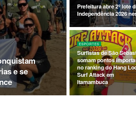
Prefeitura abre 2º lote 
Independência 2026 nes
ESPORTES
Surfistas de São Sebas
conquistam
somam pontos importa
no ranking do Hang Lo
ias e se
Surf Attack em
ence
Itamambuca