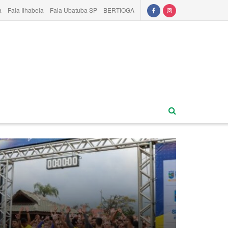
a
Fala Ilhabela
Fala Ubatuba SP
BERTIOGA